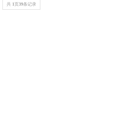
共
1
页
39
条记录