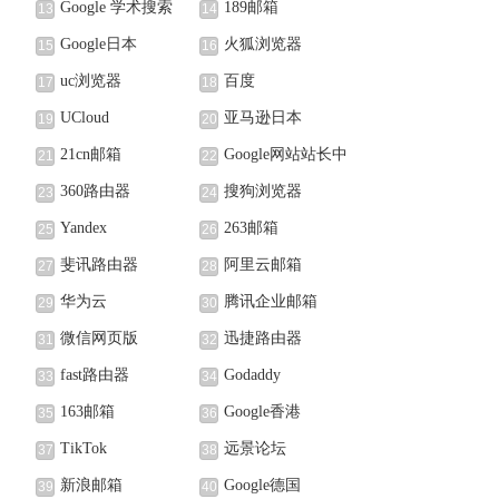
Google 学术搜索
189邮箱
13
14
Google日本
火狐浏览器
15
16
uc浏览器
百度
17
18
UCloud
亚马逊日本
19
20
21cn邮箱
Google网站站长中
21
22
心
360路由器
搜狗浏览器
23
24
Yandex
263邮箱
25
26
斐讯路由器
阿里云邮箱
27
28
华为云
腾讯企业邮箱
29
30
微信网页版
迅捷路由器
31
32
fast路由器
Godaddy
33
34
163邮箱
Google香港
35
36
TikTok
远景论坛
37
38
新浪邮箱
Google德国
39
40