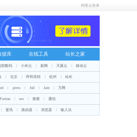
阿里云登录
数据库
在线工具
站长之家
西部数码
小米云
新网
天翼云
移动云
岛
北京
呼和浩特
杭州
站长
red
.press
.bid
.kim
万网
Fortran
seo
搜索
通信
斐讯
路由器
浏览器
输入法