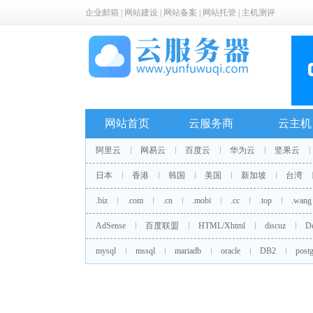
企业邮箱
|
网站建设
|
网站备案
|
网站托管
|
主机测评
网站首页
云服务商
云主机
阿里云
网易云
百度云
华为云
坚果云
日本
香港
韩国
美国
新加坡
台湾
.biz
.com
.cn
.mobi
.cc
.top
.wang
AdSense
百度联盟
HTML/Xhtml
discuz
D
mysql
mssql
mariadb
oracle
DB2
postg