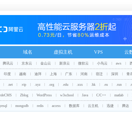
域名
虚拟主机
VPS
云
腾讯云
京东云
金山云
新浪云
微软云
小鸟云
aws
印度
越南
迪拜
上海
广东
河南
宿迁
深圳
青
.net
.vip
.xyz
.org
.edu
.xxx
.hk
.eu
.run
.
edeCMS
Zblog
WordPress
w3school
Java
C/C++
matlab
resql
mongodb
redis
access
数据库
云主机
迅捷
腾达