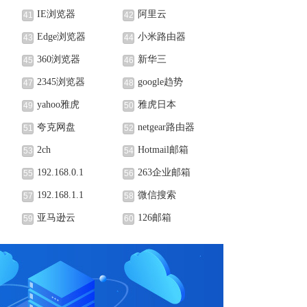
IE浏览器
阿里云
41
42
Edge浏览器
小米路由器
43
44
360浏览器
新华三
45
46
2345浏览器
google趋势
47
48
yahoo雅虎
雅虎日本
49
50
夸克网盘
netgear路由器
51
52
2ch
Hotmail邮箱
53
54
192.168.0.1
263企业邮箱
55
56
192.168.1.1
微信搜索
57
58
亚马逊云
126邮箱
59
60