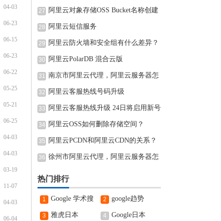
04-03
阿里云对象存储OSS Bucket名称创建
27
06-23
完可
阿里云短信服务
28
06-15
阿里云防火墙和安全组有什么差异？
29
06-23
阿里云PolarDB 混合云版
30
06-22
南京市阿里云代理，阿里云服务器怎
31
05-25
阿里云客服热线号码升级
32
05-21
阿里云客服热线升级 24日将启用新号
33
06-25
阿里云OSS如何删除存储空间？
34
04-03
阿里云PCDN和阿里云CDN的关系？
35
04-03
徐州市阿里云代理，阿里云服务器怎
36
03-19
热门排行
11-07
Google 学术搜
google趋势
1
2
04-03
索
雅虎日本
Google日本
3
4
06-04