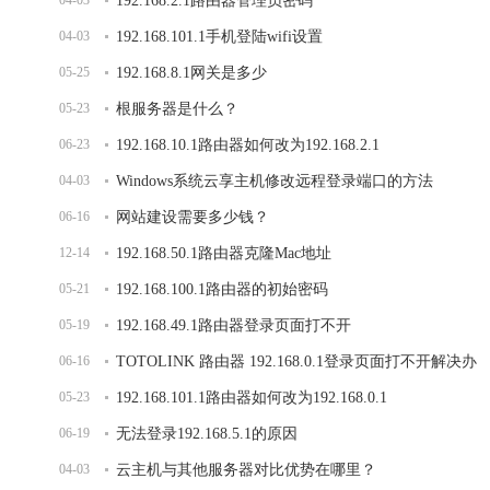
04-03
192.168.2.1路由器管理员密码
04-03
192.168.101.1手机登陆wifi设置
05-25
192.168.8.1网关是多少
05-23
根服务器是什么？
06-23
192.168.10.1路由器如何改为192.168.2.1
04-03
Windows系统云享主机修改远程登录端口的方法
06-16
网站建设需要多少钱？
12-14
192.168.50.1路由器克隆Mac地址
05-21
192.168.100.1路由器的初始密码
05-19
192.168.49.1路由器登录页面打不开
06-16
TOTOLINK 路由器 192.168.0.1登录页面打不开解决办
05-23
法
192.168.101.1路由器如何改为192.168.0.1
06-19
无法登录192.168.5.1的原因
04-03
云主机与其他服务器对比优势在哪里？