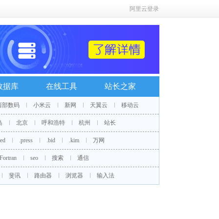
阿里云登录
数据库
在线工具
站长之家
西部数码
小米云
新网
天翼云
移动云
岛
北京
呼和浩特
杭州
站长
red
.press
.bid
.kim
万网
Fortran
seo
搜索
通信
斐讯
路由器
浏览器
输入法