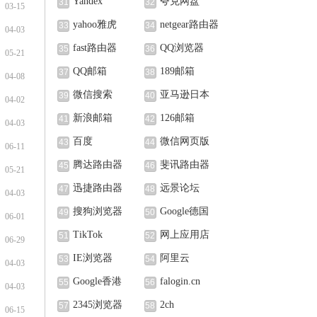
Yandex
夸克网盘
31
32
03-15
yahoo雅虎
netgear路由器
33
34
04-03
fast路由器
QQ浏览器
35
36
05-21
QQ邮箱
189邮箱
37
38
04-08
微信搜索
亚马逊日本
39
40
04-02
新浪邮箱
126邮箱
41
42
04-03
百度
微信网页版
43
44
06-11
腾达路由器
斐讯路由器
45
46
05-21
迅捷路由器
远景论坛
47
48
04-03
搜狗浏览器
Google德国
49
50
06-01
TikTok
网上应用店
51
52
06-29
IE浏览器
阿里云
53
54
04-03
Google香港
falogin.cn
55
56
04-03
2345浏览器
2ch
57
58
06-15