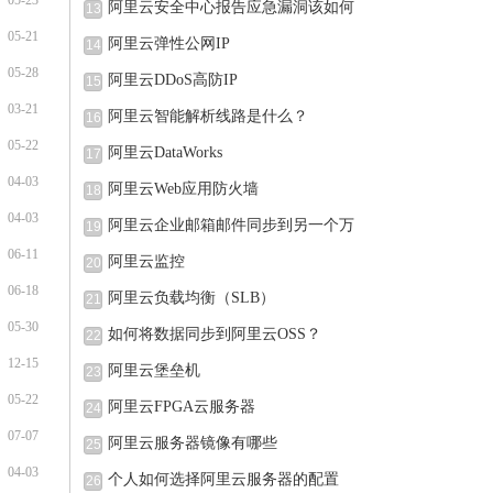
05-23
例的
阿里云安全中心报告应急漏洞该如何
13
05-21
阿里云弹性公网IP
14
05-28
阿里云DDoS高防IP
15
03-21
阿里云智能解析线路是什么？
16
05-22
阿里云DataWorks
17
04-03
阿里云Web应用防火墙
18
04-03
阿里云企业邮箱邮件同步到另一个万
19
06-11
阿里云监控
20
06-18
阿里云负载均衡（SLB）
21
05-30
如何将数据同步到阿里云OSS？
22
12-15
阿里云堡垒机
23
05-22
阿里云FPGA云服务器
24
07-07
阿里云服务器镜像有哪些
25
04-03
个人如何选择阿里云服务器的配置
26