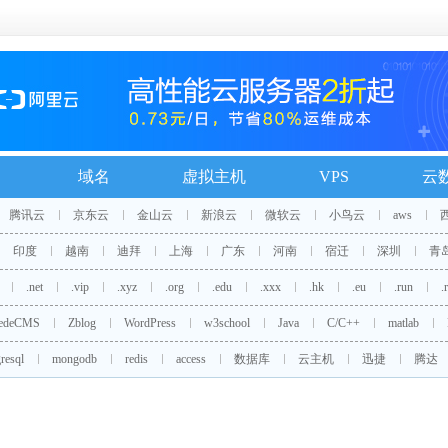
域名
虚拟主机
VPS
云
腾讯云
京东云
金山云
新浪云
微软云
小鸟云
aws
印度
越南
迪拜
上海
广东
河南
宿迁
深圳
青
.net
.vip
.xyz
.org
.edu
.xxx
.hk
.eu
.run
.
edeCMS
Zblog
WordPress
w3school
Java
C/C++
matlab
resql
mongodb
redis
access
数据库
云主机
迅捷
腾达