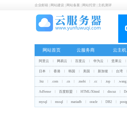
企业邮箱
|
网站建设
|
网站备案
|
网站托管
|
主机测评
网站首页
云服务商
云主机
阿里云
网易云
百度云
华为云
坚果云
日本
香港
韩国
美国
新加坡
台湾
.biz
.com
.cn
.mobi
.cc
.top
.wang
AdSense
百度联盟
HTML/Xhtml
discuz
D
mysql
mssql
mariadb
oracle
DB2
postg