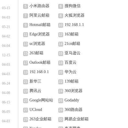
小米路由器
搜狗微信
5
6
03-15
阿里云邮箱
火狐浏览器
7
8
04-03
Hotmail邮箱
192.168.1.1
9
10
05-21
Edge浏览器
163邮箱
11
12
04-02
uc浏览器
21cn邮箱
13
14
04-04
263邮箱
亚马逊云
15
16
12-15
Outlook邮箱
百度云
17
18
04-03
192.168.0.1
华为云
19
20
04-03
新华三
139邮箱
21
22
06-24
腾讯云
360浏览器
23
24
04-08
Google网站站
Godaddy
25
26
06-15
长中心
UCloud
360路由器
27
28
06-05
263企业邮箱
网易企业邮箱
29
30
04-03