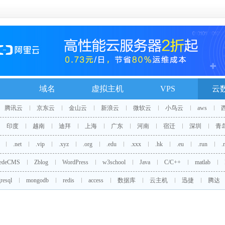
域名
虚拟主机
VPS
云
腾讯云
京东云
金山云
新浪云
微软云
小鸟云
aws
印度
越南
迪拜
上海
广东
河南
宿迁
深圳
青
.net
.vip
.xyz
.org
.edu
.xxx
.hk
.eu
.run
.
edeCMS
Zblog
WordPress
w3school
Java
C/C++
matlab
resql
mongodb
redis
access
数据库
云主机
迅捷
腾达