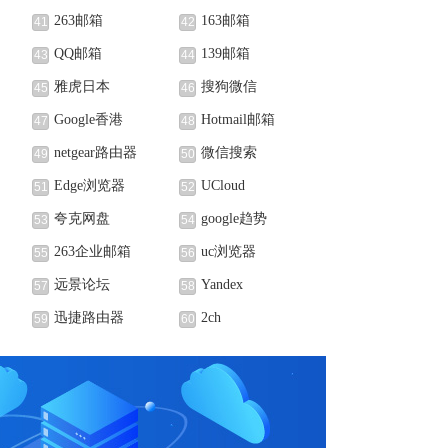
263邮箱
163邮箱
41
42
QQ邮箱
139邮箱
43
44
雅虎日本
搜狗微信
45
46
Google香港
Hotmail邮箱
47
48
netgear路由器
微信搜索
49
50
Edge浏览器
UCloud
51
52
夸克网盘
google趋势
53
54
263企业邮箱
uc浏览器
55
56
远景论坛
Yandex
57
58
迅捷路由器
2ch
59
60