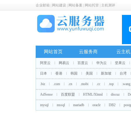
企业邮箱
|
网站建设
|
网站备案
|
网站托管
|
主机测评
网站首页
云服务商
云主机
阿里云
网易云
百度云
华为云
坚果云
日本
香港
韩国
美国
新加坡
台湾
.biz
.com
.cn
.mobi
.cc
.top
.wang
AdSense
百度联盟
HTML/Xhtml
discuz
D
mysql
mssql
mariadb
oracle
DB2
postg