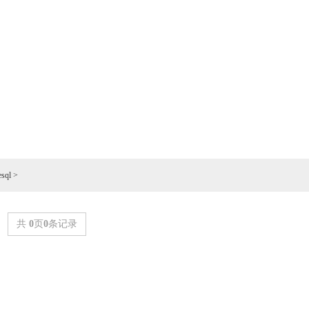
esql
>
共
0
页
0
条记录