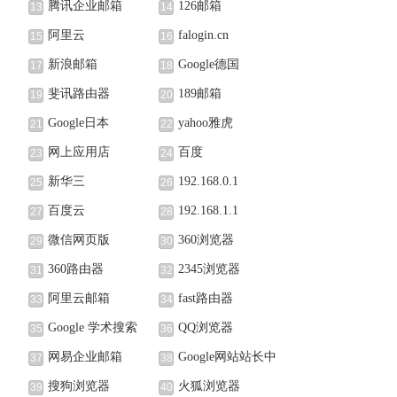
腾讯企业邮箱
126邮箱
13
14
阿里云
falogin.cn
15
16
新浪邮箱
Google德国
17
18
斐讯路由器
189邮箱
19
20
Google日本
yahoo雅虎
21
22
网上应用店
百度
23
24
新华三
192.168.0.1
25
26
百度云
192.168.1.1
27
28
微信网页版
360浏览器
29
30
360路由器
2345浏览器
31
32
阿里云邮箱
fast路由器
33
34
Google 学术搜索
QQ浏览器
35
36
网易企业邮箱
Google网站站长中
37
38
心
搜狗浏览器
火狐浏览器
39
40