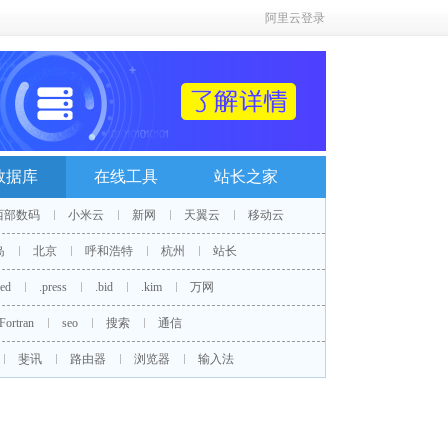
阿里云登录
数据库
在线工具
站长之家
西部数码
小米云
新网
天翼云
移动云
岛
北京
呼和浩特
杭州
站长
red
.press
.bid
.kim
万网
Fortran
seo
搜索
通信
斐讯
路由器
浏览器
输入法