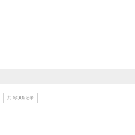
共
0
页
0
条记录