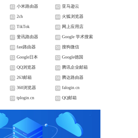
小米路由器
亚马逊云
41
42
2ch
火狐浏览器
43
44
TikTok
网上应用店
45
46
斐讯路由器
Google 学术搜索
47
48
fast路由器
搜狗微信
49
50
Google日本
Google德国
51
52
QQ浏览器
腾讯企业邮箱
53
54
263邮箱
腾达路由器
55
56
360浏览器
falogin.cn
57
58
tplogin.cn
QQ邮箱
59
60