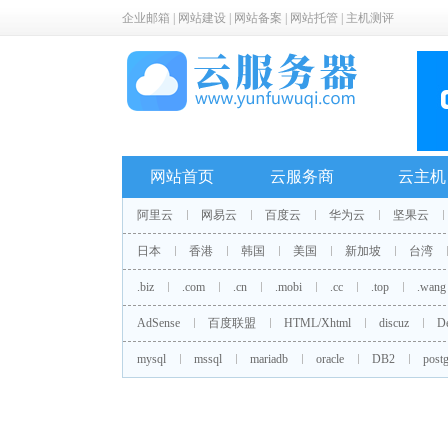
企业邮箱
|
网站建设
|
网站备案
|
网站托管
|
主机测评
网站首页
云服务商
云主机
阿里云
网易云
百度云
华为云
坚果云
日本
香港
韩国
美国
新加坡
台湾
.biz
.com
.cn
.mobi
.cc
.top
.wang
AdSense
百度联盟
HTML/Xhtml
discuz
D
mysql
mssql
mariadb
oracle
DB2
postg