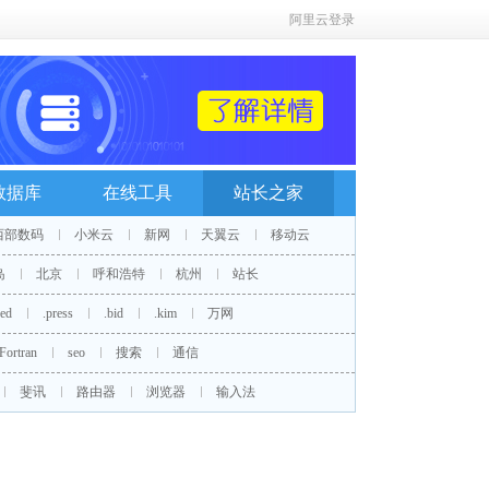
阿里云登录
数据库
在线工具
站长之家
西部数码
小米云
新网
天翼云
移动云
岛
北京
呼和浩特
杭州
站长
red
.press
.bid
.kim
万网
Fortran
seo
搜索
通信
斐讯
路由器
浏览器
输入法