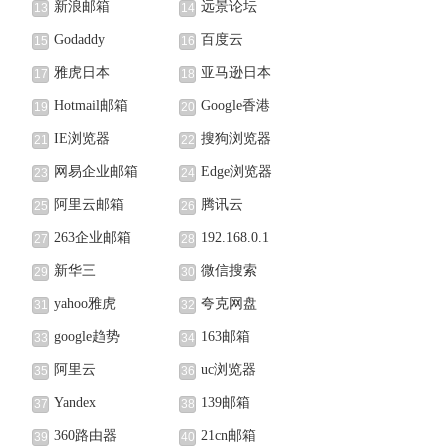
新浪邮箱
远景论坛
13
14
Godaddy
百度云
15
16
雅虎日本
亚马逊日本
17
18
Hotmail邮箱
Google香港
19
20
IE浏览器
搜狗浏览器
21
22
网易企业邮箱
Edge浏览器
23
24
阿里云邮箱
腾讯云
25
26
263企业邮箱
192.168.0.1
27
28
新华三
微信搜索
29
30
yahoo雅虎
夸克网盘
31
32
google趋势
163邮箱
33
34
阿里云
uc浏览器
35
36
Yandex
139邮箱
37
38
360路由器
21cn邮箱
39
40