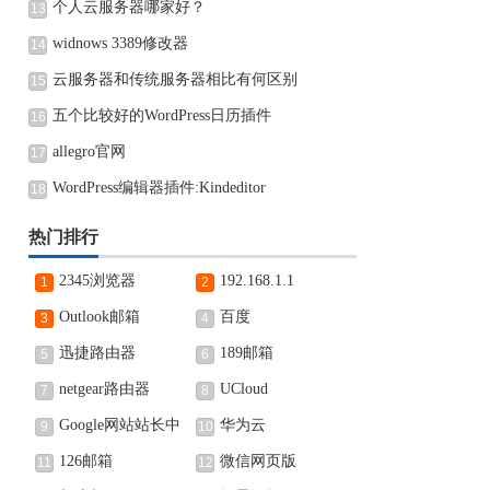
个人云服务器哪家好？
13
widnows 3389修改器
14
云服务器和传统服务器相比有何区别
15
五个比较好的WordPress日历插件
16
allegro官网
17
WordPress编辑器插件:Kindeditor
18
热门排行
2345浏览器
192.168.1.1
1
2
Outlook邮箱
百度
3
4
迅捷路由器
189邮箱
5
6
netgear路由器
UCloud
7
8
Google网站站长中
华为云
9
10
心
126邮箱
微信网页版
11
12