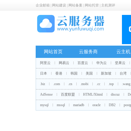
企业邮箱
|
网站建设
|
网站备案
|
网站托管
|
主机测评
网站首页
云服务商
云主机
阿里云
网易云
百度云
华为云
坚果云
日本
香港
韩国
美国
新加坡
台湾
.biz
.com
.cn
.mobi
.cc
.top
.wang
AdSense
百度联盟
HTML/Xhtml
discuz
D
mysql
mssql
mariadb
oracle
DB2
postg