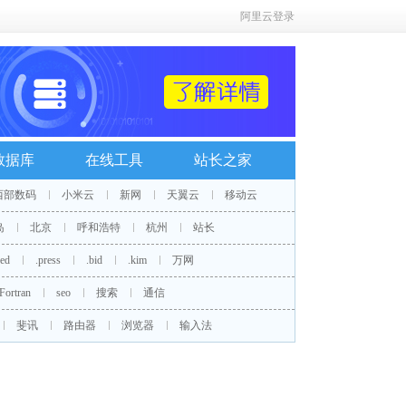
阿里云登录
数据库
在线工具
站长之家
西部数码
小米云
新网
天翼云
移动云
岛
北京
呼和浩特
杭州
站长
red
.press
.bid
.kim
万网
Fortran
seo
搜索
通信
斐讯
路由器
浏览器
输入法