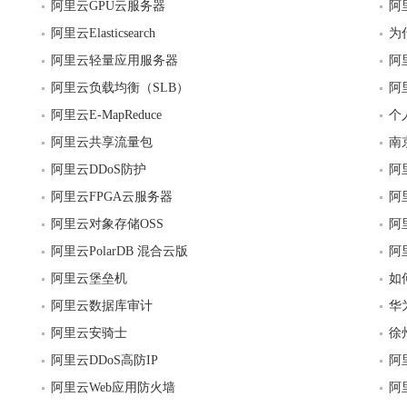
阿里云GPU云服务器
阿
阿里云Elasticsearch
为
阿里云轻量应用服务器
阿
阿里云负载均衡（SLB）
阿
阿里云E-MapReduce
个
阿里云共享流量包
南
阿里云DDoS防护
阿
阿里云FPGA云服务器
阿
阿里云对象存储OSS
阿
阿里云PolarDB 混合云版
阿
阿里云堡垒机
如
阿里云数据库审计
华
阿里云安骑士
徐
阿里云DDoS高防IP
阿
阿里云Web应用防火墙
阿