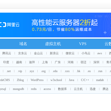
域名
虚拟主机
VPS
云
腾讯云
京东云
金山云
新浪云
微软云
小鸟云
aws
印度
越南
迪拜
上海
广东
河南
宿迁
深圳
青
.net
.vip
.xyz
.org
.edu
.xxx
.hk
.eu
.run
.
edeCMS
Zblog
WordPress
w3school
Java
C/C++
matlab
resql
mongodb
redis
access
数据库
云主机
迅捷
腾达