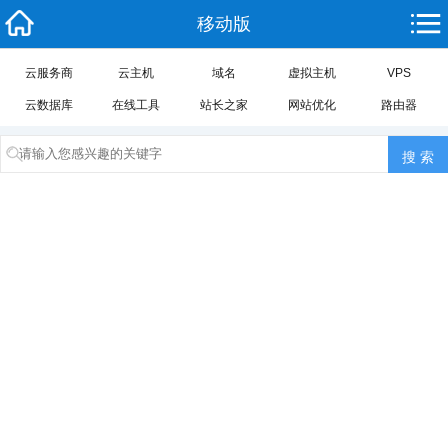
移动版
云服务商
云主机
域名
虚拟主机
VPS
云数据库
在线工具
站长之家
网站优化
路由器