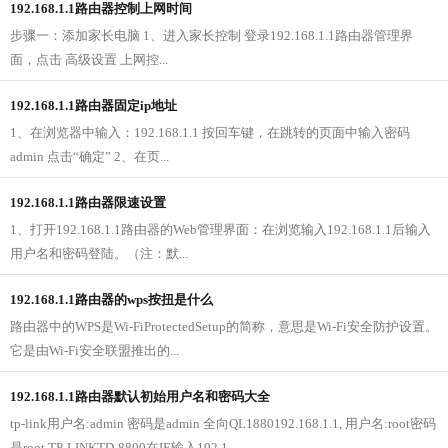
192.168.1.1路由器控制上网时间
步骤一：添加家长电脑 1、进入家长控制 登录192.168.1.1路由器管理界
面，点击 高级设置 上网控...
192.168.1.1路由器固定ip地址
1、在浏览器中输入：192.168.1.1 按回车键，在跳转的页面中输入密码
admin 点击“确定” 2、在页...
192.168.1.1路由器限速设置
1、打开192.168.1.1路由器的Web管理界面：在浏览输入192.168.1.1后输入
用户名和密码登陆。（注：默...
192.168.1.1路由器的wps按扭是什么
路由器中的WPS是Wi-FiProtectedSetup的简称，意思是Wi-Fi安全防护设置。
它是由Wi-Fi安全联盟推出的...
192.168.1.1路由器默认初始用户名和密码大全
tp-link用户名:admin 密码是admin 全向QL1880192.168.1.1, 用户名:root密码
是root TP-LINKTD-8800在IE输入192.1...