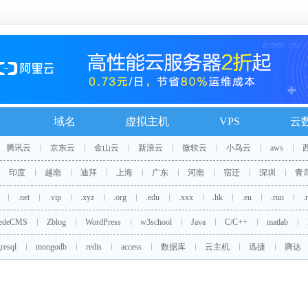
域名
虚拟主机
VPS
云
腾讯云
京东云
金山云
新浪云
微软云
小鸟云
aws
印度
越南
迪拜
上海
广东
河南
宿迁
深圳
青
.net
.vip
.xyz
.org
.edu
.xxx
.hk
.eu
.run
.
edeCMS
Zblog
WordPress
w3school
Java
C/C++
matlab
resql
mongodb
redis
access
数据库
云主机
迅捷
腾达