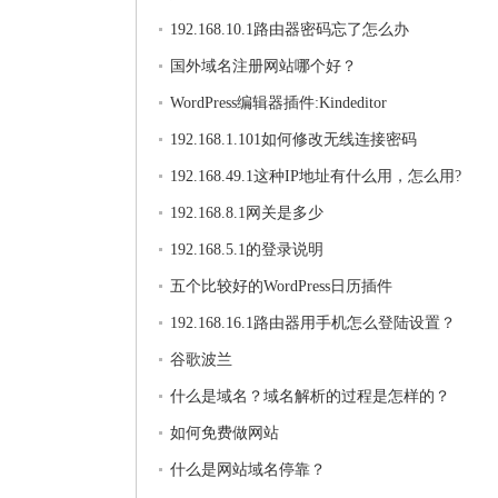
192.168.10.1路由器密码忘了怎么办
国外域名注册网站哪个好？
WordPress编辑器插件:Kindeditor
192.168.1.101如何修改无线连接密码
192.168.49.1这种IP地址有什么用，怎么用?
192.168.8.1网关是多少
192.168.5.1的登录说明
五个比较好的WordPress日历插件
192.168.16.1路由器用手机怎么登陆设置？
谷歌波兰
什么是域名？域名解析的过程是怎样的？
如何免费做网站
什么是网站域名停靠？