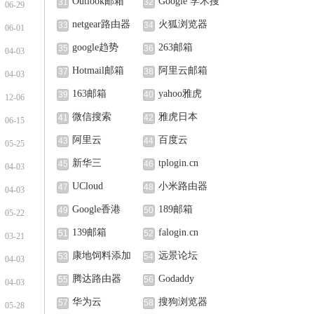
Outlook邮箱
Google 学术搜
31
32
06-29
索
netgear路由器
火狐浏览器
33
34
06-01
google趋势
263邮箱
35
36
04-03
Hotmail邮箱
阿里云邮箱
37
38
04-03
163邮箱
yahoo雅虎
39
40
12-06
微信搜索
雅虎日本
41
42
06-15
阿里云
百度云
43
44
05-25
新华三
tplogin.cn
45
46
04-03
UCloud
小米路由器
47
48
04-03
Google香港
189邮箱
49
50
05-22
139邮箱
falogin.cn
51
52
03-21
康地饲料添加
远景论坛
53
54
04-03
剂（北京）有限公
腾达路由器
Godaddy
55
56
04-03
司
华为云
搜狗浏览器
57
58
05-28