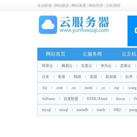
企业邮箱
|
网站建设
|
网站备案
|
网站托管
|
主机测评
网站首页
云服务商
云主机
阿里云
网易云
百度云
华为云
坚果云
日本
香港
韩国
美国
新加坡
台湾
.biz
.com
.cn
.mobi
.cc
.top
.wang
AdSense
百度联盟
HTML/Xhtml
discuz
D
mysql
mssql
mariadb
oracle
DB2
postg