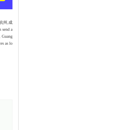
杭州,成
send a
n, Guang
es as lo