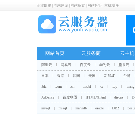
企业邮箱
|
网站建设
|
网站备案
|
网站托管
|
主机测评
网站首页
云服务商
云主机
阿里云
网易云
百度云
华为云
坚果云
日本
香港
韩国
美国
新加坡
台湾
.biz
.com
.cn
.mobi
.cc
.top
.wang
AdSense
百度联盟
HTML/Xhtml
discuz
D
mysql
mssql
mariadb
oracle
DB2
postg