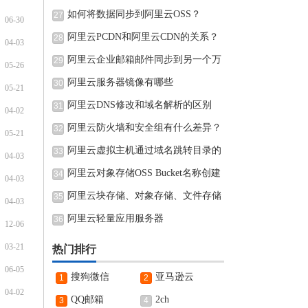
如何将数据同步到阿里云OSS？
27
06-30
阿里云PCDN和阿里云CDN的关系？
28
04-03
阿里云企业邮箱邮件同步到另一个万
29
05-26
阿里云服务器镜像有哪些
30
05-21
阿里云DNS修改和域名解析的区别
31
04-02
阿里云防火墙和安全组有什么差异？
32
05-21
阿里云虚拟主机通过域名跳转目录的
33
04-03
阿里云对象存储OSS Bucket名称创建
34
04-03
完可
阿里云块存储、对象存储、文件存储
35
04-03
阿里云轻量应用服务器
36
12-06
03-21
热门排行
06-05
搜狗微信
亚马逊云
1
2
04-02
QQ邮箱
2ch
3
4