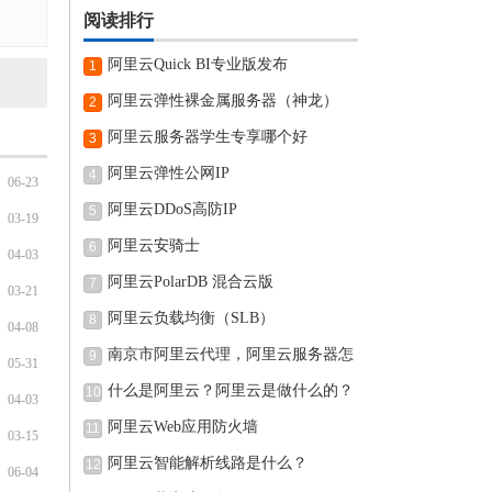
阅读排行
阿里云Quick BI专业版发布
1
阿里云弹性裸金属服务器（神龙）
2
阿里云服务器学生专享哪个好
3
阿里云弹性公网IP
4
06-23
阿里云DDoS高防IP
5
03-19
阿里云安骑士
6
04-03
阿里云PolarDB 混合云版
7
03-21
阿里云负载均衡（SLB）
8
04-08
南京市阿里云代理，阿里云服务器怎
9
05-31
什么是阿里云？阿里云是做什么的？
10
04-03
阿里云Web应用防火墙
11
03-15
阿里云智能解析线路是什么？
12
06-04