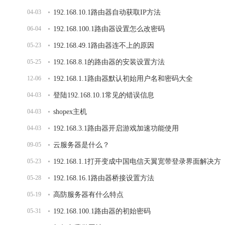
04-03
192.168.10.1路由器自动获取IP方法
06-04
192.168.100.1路由器设置怎么改密码
05-23
192.168.49.1路由器连不上的原因
05-25
192.168.8.1的路由器的安装设置方法
12-06
192.168.1.1路由器默认初始用户名和密码大全
04-03
登陆192.168.10.1常见的错误信息
04-03
shopex主机
04-03
192.168.3.1路由器开启游戏加速功能使用
09-05
云服务器是什么？
05-23
192.168.1.1打开变成中国电信天翼宽带登录界面解决方
05-28
法
192.168.16.1路由器桥接设置方法
05-19
高防服务器有什么特点
05-31
192.168.100.1路由器的初始密码