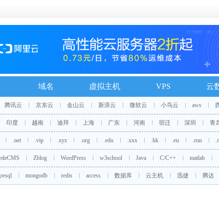
域名
虚拟主机
VPS
云
腾讯云
京东云
金山云
新浪云
微软云
小鸟云
aws
印度
越南
迪拜
上海
广东
河南
宿迁
深圳
青
.net
.vip
.xyz
.org
.edu
.xxx
.hk
.eu
.run
.
edeCMS
Zblog
WordPress
w3school
Java
C/C++
matlab
resql
mongodb
redis
access
数据库
云主机
迅捷
腾达