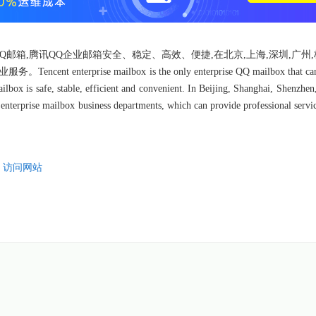
箱,腾讯QQ企业邮箱安全、稳定、高效、便捷,在北京,上海,深圳,广州,
rprise mailbox is the only enterprise QQ mailbox that can 
ilbox is safe, stable, efficient and convenient. In Beijing, Shanghai, Shenzhe
enterprise mailbox business departments, which can provide professional servic
m
访问网站