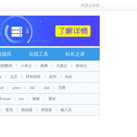
阿里云登录
数据库
在线工具
站长之家
西部数码
小米云
新网
天翼云
移动云
岛
北京
呼和浩特
杭州
站长
red
.press
.bid
.kim
万网
Fortran
seo
搜索
通信
斐讯
路由器
浏览器
输入法