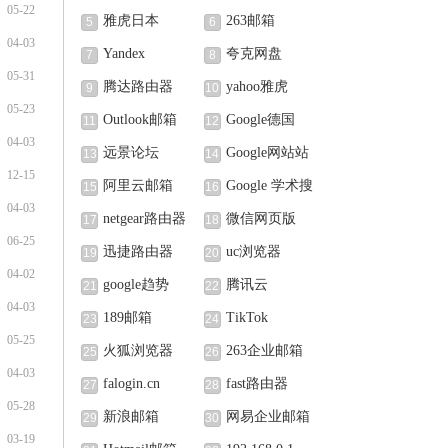
05-22
雅虎日本
263邮箱
5
6
04-03
Yandex
夸克网盘
7
8
05-31
腾达路由器
yahoo雅虎
9
10
05-23
Outlook邮箱
Google德国
11
12
04-03
远景论坛
Google网站站
13
14
12-15
长中心
阿里云邮箱
Google 学术搜
15
16
04-03
索
netgear路由器
微信网页版
17
18
06-25
迅捷路由器
uc浏览器
19
20
04-02
google趋势
腾讯云
21
22
04-03
189邮箱
TikTok
23
24
05-25
火狐浏览器
263企业邮箱
25
26
04-03
falogin.cn
fast路由器
27
28
05-28
新浪邮箱
网易企业邮箱
29
30
03-19