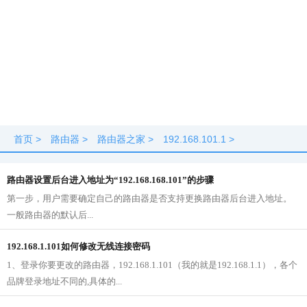
首页
>
路由器
>
路由器之家
>
192.168.101.1
>
路由器设置后台进入地址为“192.168.168.101”的步骤
第一步，用户需要确定自己的路由器是否支持更换路由器后台进入地址。
一般路由器的默认后...
192.168.1.101如何修改无线连接密码
1、登录你要更改的路由器，192.168.1.101（我的就是192.168.1.1），各个
品牌登录地址不同的,具体的...