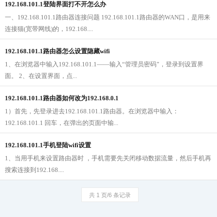
192.168.101.1登陆界面打不开怎么办
一、192.168.101.1路由器连接问题 192.168.101.1路由器的WAN口，是用来
连接猫(宽带网线)的，192.168....
192.168.101.1路由器怎么设置隐藏wifi
1、在浏览器中输入192.168.101.1——输入“管理员密码”，登录到设置界
面。 2、在设置界面，点...
192.168.101.1路由器如何改为192.168.0.1
1）首先，先登录进去192.168.101.1路由器。在浏览器中输入：
192.168.101.1 回车，在弹出的页面中输...
192.168.101.1手机登陆wifi设置
1、当用手机来设置路由器时 ，手机需要先关闭移动数据流量，然后手机再
搜索连接到192.168....
共 1 页/6 条记录