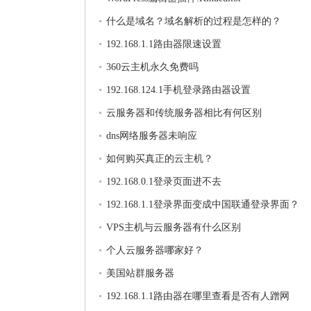
什么是域名？域名解析的过程是怎样的？
192.168.1.1路由器限速设置
360云主机永久免费吗
192.168.124.1手机登录路由器设置
云服务器和传统服务器相比有何区别
dns网络服务器未响应
如何购买真正的云主机？
192.168.0.1登录页面进不去
192.168.1.1登录界面变成中国联通登录界面？
VPS主机与云服务器有什么区别
个人云服务器哪家好？
美国站群服务器
192.168.1.1路由器在哪里查看是否有人蹭网