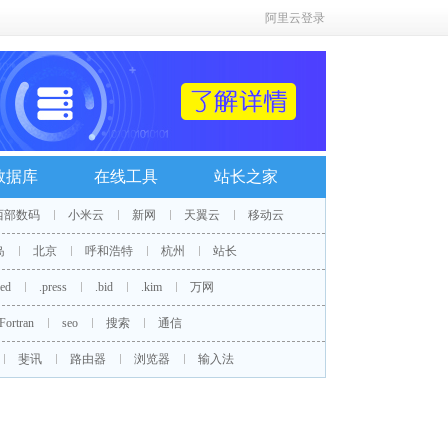
阿里云登录
数据库
在线工具
站长之家
西部数码
小米云
新网
天翼云
移动云
岛
北京
呼和浩特
杭州
站长
red
.press
.bid
.kim
万网
Fortran
seo
搜索
通信
斐讯
路由器
浏览器
输入法