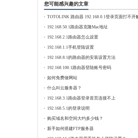
您可能感兴趣的文章
TOTOLINK 路由器 192.168.0.1登录页面打不
法
192.168.50.1路由器克隆Mac地址
192.168.2.1路由器怎么设置
192.168.1.1手机登陆设置
192.168.8.1的路由器的安装设置方法
192.168.100.1路由器登陆账号密码
如何免费做网站
什么叫云服务器？
192.168.3.1路由器登录首页连接不上
192.168.5.1的登录说明
购买域名和空间大约多少钱？
新手如何搭建FTP服务器