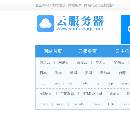
企业邮箱
|
网站建设
|
网站备案
|
网站托管
|
主机测评
网站首页
云服务商
云主机
阿里云
网易云
百度云
华为云
坚果云
日本
香港
韩国
美国
新加坡
台湾
.biz
.com
.cn
.mobi
.cc
.top
.wang
AdSense
百度联盟
HTML/Xhtml
discuz
D
mysql
mssql
mariadb
oracle
DB2
postg