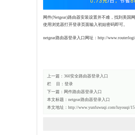
网件(Netgear)路由器安装设置并不难，找到美国
使用浏览器打开登录页面输入初始密码即可。
netgear路由器登录入口网址：http://www.routerlogin
上一篇：
360安全路由器登录入口
栏 目：
登录
下一篇：
网件路由器登录入口
本文标题：
netgear路由器登录入口
本文地址：http://www.yunfuwuqi.com/luyouqi/15