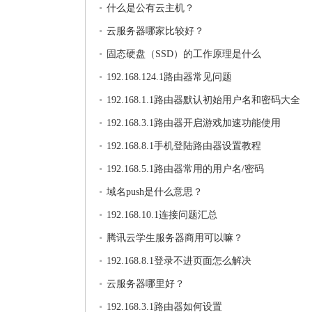
什么是公有云主机？
云服务器哪家比较好？
固态硬盘（SSD）的工作原理是什么
192.168.124.1路由器常见问题
192.168.1.1路由器默认初始用户名和密码大全
192.168.3.1路由器开启游戏加速功能使用
192.168.8.1手机登陆路由器设置教程
192.168.5.1路由器常用的用户名/密码
域名push是什么意思？
192.168.10.1连接问题汇总
腾讯云学生服务器商用可以嘛？
192.168.8.1登录不进页面怎么解决
云服务器哪里好？
192.168.3.1路由器如何设置