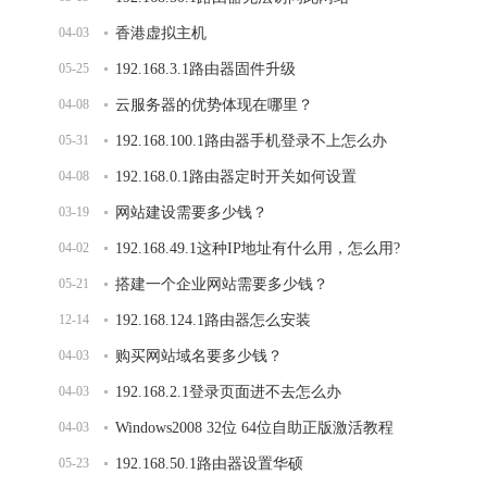
04-03
香港虚拟主机
05-25
192.168.3.1路由器固件升级
04-08
云服务器的优势体现在哪里？
05-31
192.168.100.1路由器手机登录不上怎么办
04-08
192.168.0.1路由器定时开关如何设置
03-19
网站建设需要多少钱？
04-02
192.168.49.1这种IP地址有什么用，怎么用?
05-21
搭建一个企业网站需要多少钱？
12-14
192.168.124.1路由器怎么安装
04-03
购买网站域名要多少钱？
04-03
192.168.2.1登录页面进不去怎么办
04-03
Windows2008 32位 64位自助正版激活教程
05-23
192.168.50.1路由器设置华硕