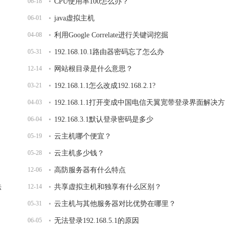
06-18
CPU使用率100怎么办？
06-01
java虚拟主机
04-08
利用Google Correlate进行关键词挖掘
05-31
192.168.10.1路由器密码忘了怎么办
12-14
网站根目录是什么意思？
03-21
192.168.1.1怎么改成192.168.2.1?
04-03
192.168.1.1打开变成中国电信天翼宽带登录界面解决方
06-04
法
192.168.3.1默认登录密码是多少
05-19
云主机哪个便宜？
05-28
云主机多少钱？
12-06
高防服务器有什么特点
法
12-14
共享虚拟主机和独享有什么区别？
05-31
云主机与其他服务器对比优势在哪里？
06-05
无法登录192.168.5.1的原因