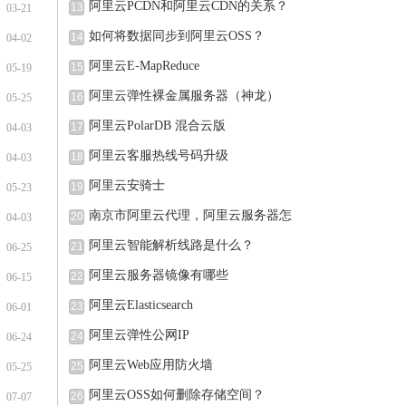
阿里云PCDN和阿里云CDN的关系？
13
03-21
如何将数据同步到阿里云OSS？
14
04-02
阿里云E-MapReduce
15
05-19
阿里云弹性裸金属服务器（神龙）
16
05-25
阿里云PolarDB 混合云版
17
04-03
阿里云客服热线号码升级
18
04-03
阿里云安骑士
19
05-23
南京市阿里云代理，阿里云服务器怎
20
04-03
阿里云智能解析线路是什么？
21
06-25
阿里云服务器镜像有哪些
22
06-15
阿里云Elasticsearch
23
06-01
阿里云弹性公网IP
24
06-24
阿里云Web应用防火墙
25
05-25
阿里云OSS如何删除存储空间？
26
07-07