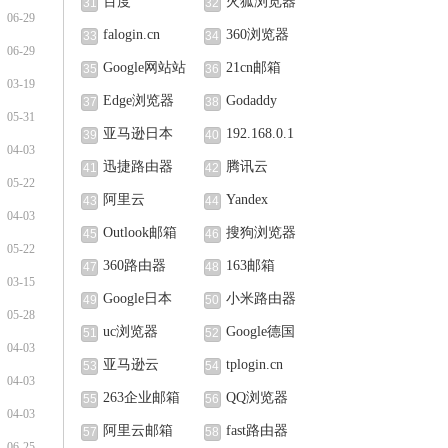
百度
火狐浏览器
31
32
06-29
falogin.cn
360浏览器
33
34
06-29
Google网站站
21cn邮箱
35
36
03-19
长中心
Edge浏览器
Godaddy
37
38
05-31
亚马逊日本
192.168.0.1
39
40
04-03
迅捷路由器
腾讯云
41
42
05-22
阿里云
Yandex
43
44
04-03
Outlook邮箱
搜狗浏览器
45
46
05-22
360路由器
163邮箱
47
48
03-15
Google日本
小米路由器
49
50
05-28
uc浏览器
Google德国
51
52
04-03
亚马逊云
tplogin.cn
53
54
04-03
263企业邮箱
QQ浏览器
55
56
04-03
阿里云邮箱
fast路由器
57
58
06-25