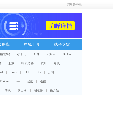
阿里云登录
数据库
在线工具
站长之家
西部数码
小米云
新网
天翼云
移动云
岛
北京
呼和浩特
杭州
站长
red
.press
.bid
.kim
万网
Fortran
seo
搜索
通信
斐讯
路由器
浏览器
输入法