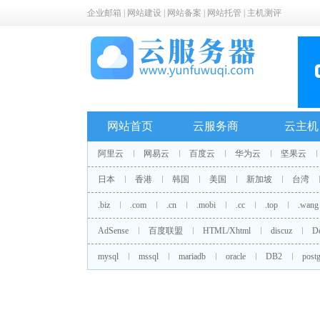
企业邮箱
|
网站建设
|
网站备案
|
网站托管
|
主机测评
网站首页
云服务商
云主机
阿里云
网易云
百度云
华为云
坚果云
日本
香港
韩国
美国
新加坡
台湾
.biz
.com
.cn
.mobi
.cc
.top
.wang
AdSense
百度联盟
HTML/Xhtml
discuz
D
mysql
mssql
mariadb
oracle
DB2
postg