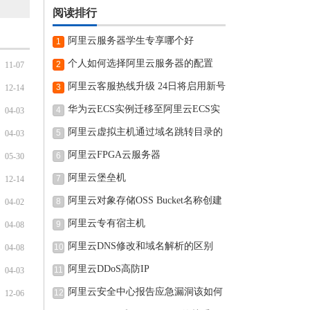
阅读排行
阿里云服务器学生专享哪个好
1
个人如何选择阿里云服务器的配置
2
11-07
阿里云客服热线升级 24日将启用新号
3
12-14
华为云ECS实例迁移至阿里云ECS实
4
04-03
例的
阿里云虚拟主机通过域名跳转目录的
5
04-03
阿里云FPGA云服务器
6
05-30
阿里云堡垒机
7
12-14
阿里云对象存储OSS Bucket名称创建
8
04-02
完可
阿里云专有宿主机
9
04-08
阿里云DNS修改和域名解析的区别
10
04-08
阿里云DDoS高防IP
11
04-03
阿里云安全中心报告应急漏洞该如何
12
12-06