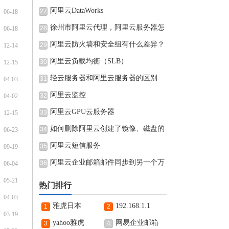
阿里云DataWorks
27
06-18
徐州市阿里云代理，阿里云服务器怎
28
06-18
阿里云防火墙和安全组有什么差异？
29
12-14
阿里云负载均衡（SLB）
30
12-15
轻云服务器和阿里云服务器的区别
31
04-03
阿里云监控
32
04-02
阿里云GPU云服务器
33
12-15
如何删除阿里云创建了镜像、磁盘的
34
06-23
阿里云短信服务
35
09-19
阿里云企业邮箱邮件同步到另一个万
36
06-04
05-21
热门排行
04-03
雅虎日本
192.168.1.1
1
2
03-19
yahoo雅虎
网易企业邮箱
3
4