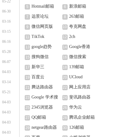
05-22
Hotmail邮箱
新浪邮箱
5
6
06-30
远景论坛
263邮箱
7
8
03-16
微信网页版
夸克网盘
9
10
03-15
TikTok
2ch
11
12
06-16
google趋势
Google香港
13
14
05-28
搜狗微信
微信搜索
15
16
06-07
新华三
139邮箱
17
18
04-03
百度云
UCloud
19
20
03-14
腾达路由器
网上应用店
21
22
05-21
Google 学术搜
斐讯路由器
23
24
04-03
索
2345浏览器
华为云
25
26
04-03
QQ邮箱
腾讯企业邮箱
27
28
04-03
netgear路由器
126邮箱
29
30
04-03