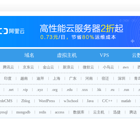
域名
虚拟主机
VPS
云
腾讯云
京东云
金山云
新浪云
微软云
小鸟云
aws
印度
越南
迪拜
上海
广东
河南
宿迁
深圳
青
.net
.vip
.xyz
.org
.edu
.xxx
.hk
.eu
.run
.
edeCMS
Zblog
WordPress
w3school
Java
C/C++
matlab
resql
mongodb
redis
access
数据库
云主机
迅捷
腾达