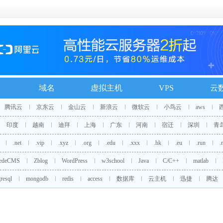
域名
虚拟主机
VPS
云
腾讯云
京东云
金山云
新浪云
微软云
小鸟云
aws
印度
越南
迪拜
上海
广东
河南
宿迁
深圳
青
.net
.vip
.xyz
.org
.edu
.xxx
.hk
.eu
.run
.
edeCMS
Zblog
WordPress
w3school
Java
C/C++
matlab
resql
mongodb
redis
access
数据库
云主机
迅捷
腾达