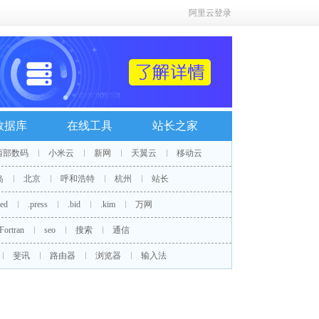
阿里云登录
数据库
在线工具
站长之家
西部数码
小米云
新网
天翼云
移动云
岛
北京
呼和浩特
杭州
站长
red
.press
.bid
.kim
万网
Fortran
seo
搜索
通信
斐讯
路由器
浏览器
输入法