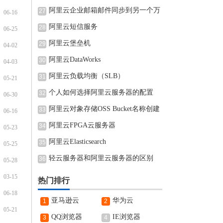
阿里云企业邮箱邮件同步到另一个万
27
06-16
阿里云短信服务
28
06-25
阿里云堡垒机
29
04-02
阿里云DataWorks
30
04-03
阿里云负载均衡（SLB）
31
05-21
个人如何选择阿里云服务器的配置
32
06-30
阿里云对象存储OSS Bucket名称创建
33
06-16
完可
阿里云FPGA云服务器
34
05-23
阿里云Elasticsearch
35
05-25
轻云服务器和阿里云服务器的区别
36
05-28
03-15
热门排行
06-18
亚马逊云
华为云
1
2
05-21
QQ浏览器
IE浏览器
3
4