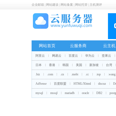
企业邮箱
|
网站建设
|
网站备案
|
网站托管
|
主机测评
网站首页
云服务商
云主机
阿里云
网易云
百度云
华为云
坚果云
日本
香港
韩国
美国
新加坡
台湾
.biz
.com
.cn
.mobi
.cc
.top
.wang
AdSense
百度联盟
HTML/Xhtml
discuz
D
mysql
mssql
mariadb
oracle
DB2
postg