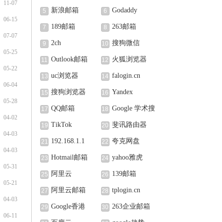
11-07
新浪邮箱
Godaddy
5
6
06-15
189邮箱
263邮箱
7
8
07-07
2ch
搜狗微信
9
10
05-25
Outlook邮箱
火狐浏览器
11
12
05-22
uc浏览器
falogin.cn
13
14
06-04
搜狗浏览器
Yandex
15
16
05-28
QQ邮箱
Google 学术搜
17
18
04-02
索
TikTok
斐讯路由器
19
20
04-03
192.168.1.1
夸克网盘
21
22
04-03
Hotmail邮箱
yahoo雅虎
23
24
05-31
阿里云
139邮箱
25
26
05-21
阿里云邮箱
tplogin.cn
27
28
04-03
Google香港
263企业邮箱
29
30
06-11