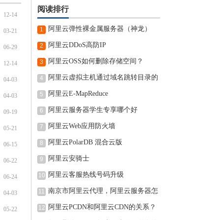
阅读排行
12-14
阿里云弹性裸金属服务器（神龙）
1
03-21
阿里云DDoS高防IP
2
06-29
阿里云OSS如何删除存储空间？
3
12-14
阿里云虚拟主机通过域名跳转目录的
4
04-03
阿里云E-MapReduce
5
04-03
阿里云服务器学生专享哪个好
6
09-19
阿里云Web应用防火墙
7
05-21
阿里云PolarDB 混合云版
8
06-15
阿里云安骑士
9
06-22
阿里云客服热线号码升级
10
06-24
南京市阿里云代理，阿里云服务器怎
11
04-03
阿里云PCDN和阿里云CDN的关系？
12
05-22