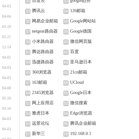
百度云
google趋势
31
32
04-03
腾讯云
126邮箱
33
34
04-04
网易企业邮箱
Google网站站
35
36
03-19
长中心
netgear路由器
Google德国
37
38
03-21
小米路由器
微信网页版
39
40
12-14
腾达路由器
百度
41
42
04-02
迅捷路由器
亚马逊日本
43
44
04-03
360浏览器
21cn邮箱
45
46
04-03
163邮箱
UCloud
47
48
04-08
2345浏览器
Google日本
49
50
05-19
网上应用店
微信搜索
51
52
03-16
雅虎日本
Edge浏览器
53
54
04-03
远景论坛
腾讯企业邮箱
55
56
04-03
新华三
192.168.0.1
57
58