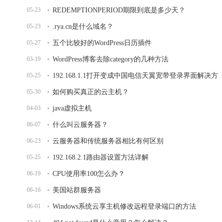
05-23
REDEMPTIONPERIOD期限到底是多少天？
05-23
.rya.cn是什么域名？
05-27
五个比较好的WordPress日历插件
03-19
WordPress博客去除category的几种方法
05-25
192.168.1.1打开变成中国电信天翼宽带登录界面解决方
05-30
法
如何购买真正的云主机？
04-03
java虚拟主机
06-07
什么叫云服务器？
06-23
云服务器和传统服务器相比有何区别
05-25
192.168.2.1路由器设置方法详解
06-19
CPU使用率100怎么办？
06-16
美国站群服务器
06-01
Windows系统云享主机修改远程登录端口的方法