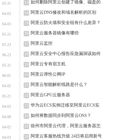
如何删除阿里云创建了镜像、磁盘的
13
05-31
阿里云DNS修改和域名解析的区别
14
04-03
阿里云防火墙和安全组有什么差异？
15
04-03
阿里云服务器镜像有哪些
16
05-21
阿里云监控
17
05-23
阿里云安全中心报告应急漏洞该如何
18
06-23
阿里云专有宿主机
19
05-31
阿里云弹性公网IP
20
06-01
阿里云智能解析线路是什么？
21
04-02
阿里云GPU云服务器
22
05-21
华为云ECS实例迁移至阿里云ECS实
23
04-03
例的
如何将数据同步到阿里云OSS？
24
04-08
徐州市阿里云代理，阿里云服务器怎
25
04-02
阿里云客服热线升级 24日将启用新号
26
04-03