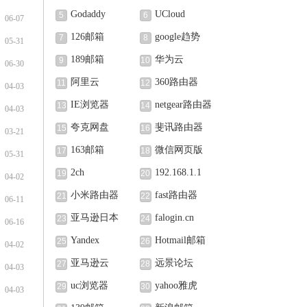
Godaddy
UCloud
5
6
06-07
126邮箱
google趋势
7
8
05-31
189邮箱
华为云
9
10
06-30
阿里云
360路由器
11
12
04-03
IE浏览器
netgear路由器
13
14
04-03
夸克网盘
斐讯路由器
15
16
03-21
163邮箱
微信网页版
17
18
05-31
2ch
192.168.1.1
19
20
04-02
小米路由器
fast路由器
21
22
06-11
亚马逊日本
falogin.cn
23
24
06-16
Yandex
Hotmail邮箱
25
26
04-02
亚马逊云
远景论坛
27
28
04-03
uc浏览器
yahoo雅虎
29
30
04-03