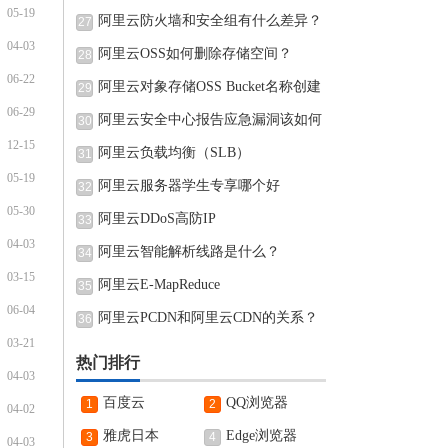
05-19
阿里云防火墙和安全组有什么差异？
27
04-03
阿里云OSS如何删除存储空间？
28
06-22
阿里云对象存储OSS Bucket名称创建
29
06-29
完可
阿里云安全中心报告应急漏洞该如何
30
12-15
阿里云负载均衡（SLB）
31
05-19
阿里云服务器学生专享哪个好
32
05-30
阿里云DDoS高防IP
33
04-03
阿里云智能解析线路是什么？
34
03-15
阿里云E-MapReduce
35
06-04
阿里云PCDN和阿里云CDN的关系？
36
03-21
热门排行
04-03
百度云
QQ浏览器
1
2
04-02
雅虎日本
Edge浏览器
3
4
04-03