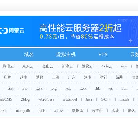
域名
虚拟主机
VPS
云
腾讯云
京东云
金山云
新浪云
微软云
小鸟云
aws
印度
越南
迪拜
上海
广东
河南
宿迁
深圳
青
.net
.vip
.xyz
.org
.edu
.xxx
.hk
.eu
.run
.
edeCMS
Zblog
WordPress
w3school
Java
C/C++
matlab
resql
mongodb
redis
access
数据库
云主机
迅捷
腾达