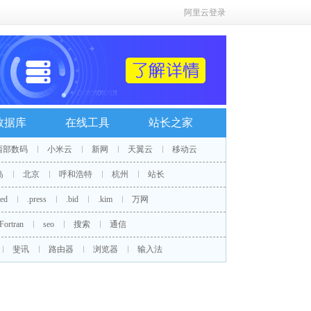
阿里云登录
数据库
在线工具
站长之家
西部数码
小米云
新网
天翼云
移动云
岛
北京
呼和浩特
杭州
站长
red
.press
.bid
.kim
万网
Fortran
seo
搜索
通信
斐讯
路由器
浏览器
输入法