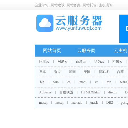
企业邮箱
|
网站建设
|
网站备案
|
网站托管
|
主机测评
网站首页
云服务商
云主机
阿里云
网易云
百度云
华为云
坚果云
日本
香港
韩国
美国
新加坡
台湾
.biz
.com
.cn
.mobi
.cc
.top
.wang
AdSense
百度联盟
HTML/Xhtml
discuz
D
mysql
mssql
mariadb
oracle
DB2
postg