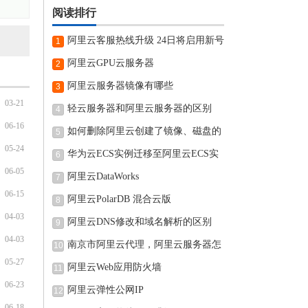
阅读排行
阿里云客服热线升级 24日将启用新号
1
阿里云GPU云服务器
2
阿里云服务器镜像有哪些
3
03-21
轻云服务器和阿里云服务器的区别
4
06-16
如何删除阿里云创建了镜像、磁盘的
5
05-24
华为云ECS实例迁移至阿里云ECS实
6
06-05
例的
阿里云DataWorks
7
06-15
阿里云PolarDB 混合云版
8
04-03
阿里云DNS修改和域名解析的区别
9
04-03
南京市阿里云代理，阿里云服务器怎
10
05-27
阿里云Web应用防火墙
11
06-23
阿里云弹性公网IP
12
06-18