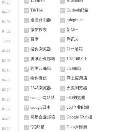
139邮箱
新浪邮箱
31
32
05-25
TikTok
Outlook邮箱
33
34
04-03
迅捷路由器
tplogin.cn
35
36
04-03
微信搜索
新华三
37
38
04-02
百度
腾讯云
39
40
12-14
搜狗浏览器
21cn邮箱
41
42
05-21
腾讯企业邮箱
192.168.0.1
43
44
06-07
阿里云邮箱
263邮箱
45
46
06-16
搜狗微信
网上应用店
47
48
04-03
2345浏览器
火狐浏览器
49
50
06-29
Google网站站
360浏览器
51
52
05-25
长中心
Google日本
263企业邮箱
53
54
04-03
网易企业邮箱
Google 学术搜
55
56
06-15
索
QQ邮箱
Google德国
57
58
06-18